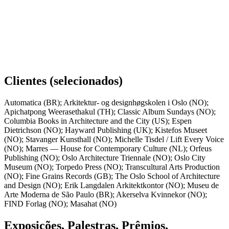
96 trabalhos
Clientes (selecionados)
Automatica (BR); Arkitektur- og designhøgskolen i Oslo (NO);
Apichatpong Weerasethakul (TH); Classic Album Sundays (NO);
Columbia Books in Architecture and the City (US); Espen
Dietrichson (NO); Hayward Publishing (UK); Kistefos Museet
(NO); Stavanger Kunsthall (NO); Michelle Tisdel / Lift Every Voice
(NO); Marres — House for Contemporary Culture (NL); Orfeus
Publishing (NO); Oslo Architecture Triennale (NO); Oslo City
Museum (NO); Torpedo Press (NO); Transcultural Arts Production
(NO); Fine Grains Records (GB); The Oslo School of Architecture
and Design (NO); Erik Langdalen Arkitektkontor (NO); Museu de
Arte Moderna de São Paulo (BR); Akerselva Kvinnekor (NO);
FIND Forlag (NO); Masahat (NO)
Exposições, Palestras, Prêmios,