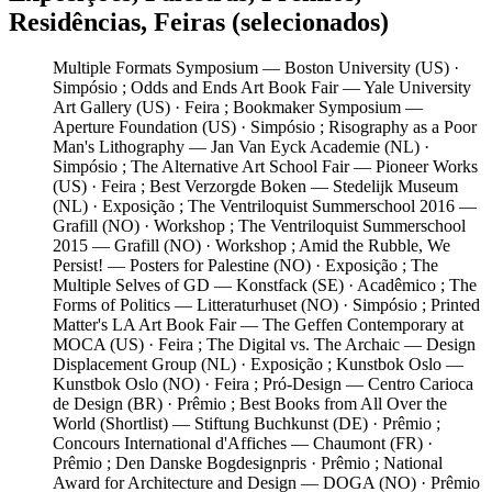
Residências, Feiras (selecionados)
Multiple Formats Symposium — Boston University (US)
·
Simpósio
;
Odds and Ends Art Book Fair — Yale University
Art Gallery (US)
· Feira
;
Bookmaker Symposium —
Aperture Foundation (US)
· Simpósio
;
Risography as a Poor
Man's Lithography — Jan Van Eyck Academie (NL)
·
Simpósio
;
The Alternative Art School Fair — Pioneer Works
(US)
· Feira
;
Best Verzorgde Boken — Stedelijk Museum
(NL)
· Exposição
;
The Ventriloquist Summerschool 2016 —
Grafill (NO)
· Workshop
;
The Ventriloquist Summerschool
2015 — Grafill (NO)
· Workshop
;
Amid the Rubble, We
Persist! — Posters for Palestine (NO)
· Exposição
;
The
Multiple Selves of GD — Konstfack (SE)
· Acadêmico
;
The
Forms of Politics — Litteraturhuset (NO)
· Simpósio
;
Printed
Matter's LA Art Book Fair — The Geffen Contemporary at
MOCA (US)
· Feira
;
The Digital vs. The Archaic — Design
Displacement Group (NL)
· Exposição
;
Kunstbok Oslo —
Kunstbok Oslo (NO)
· Feira
;
Pró-Design — Centro Carioca
de Design (BR)
· Prêmio
;
Best Books from All Over the
World (Shortlist) — Stiftung Buchkunst (DE)
· Prêmio
;
Concours International d'Affiches — Chaumont (FR)
·
Prêmio
;
Den Danske Bogdesignpris
· Prêmio
;
National
Award for Architecture and Design — DOGA (NO)
· Prêmio