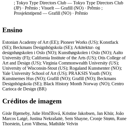
;
Tokyo Type Directors Club — Tokyo Type Directors Club
(JP)
· Prêmio
;
Visuelt — Grafill (NO)
· Prêmio
;
Prosjektstipend — Grafill (NO)
· Prêmio
Ensino
Estonian Academy of Art (EE); Pioneer Works (US); Konstfack
(SE); Beckmans Designhögskola (SE); Arkitektur- og
designhøgskolen i Oslo (NO); Kunsthøgskolen i Oslo (NO); Aalto
University (FI); California Institute of the Arts (US); Otis College of
Art and Design (US); Virginia Commonwealth University (US);
University of Wisconsin-Stout (US); Rogaland Kunstsenter (NO);
Yale University School of Art (US); PRAKSIS Youth (NO);
Kunstnernes Hus (NO); Grafill (NO); Grafill (NO); Beckmans
Designhögskola (SE); Black History Month Norway (NO); Centro
Carioca de Design (BR)
Créditos de imagem
Gisle Bjørneby, Julie Hrnčířová, Kristine Jakobsen, Jan Khür, João
Marcos Latgé, Justina Nekrašaitė, Sem Shayne, Cronje Strøm, Rune
Thorstein, Leon Vilhena, Mathilde Velvin